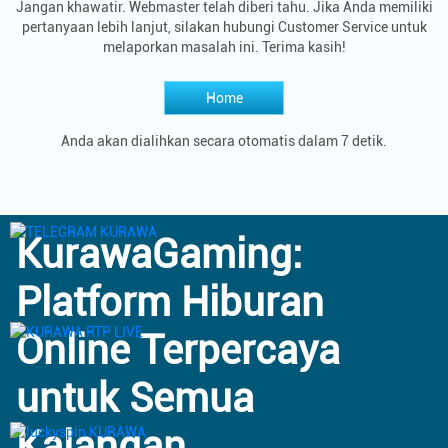
Jangan khawatir. Webmaster telah diberi tahu. Jika Anda memiliki
pertanyaan lebih lanjut, silakan hubungi Customer Service untuk
melaporkan masalah ini. Terima kasih!
Home
Anda akan dialihkan secara otomatis dalam 7 detik.
KurawaGaming:
Platform Hiburan
Online Terpercaya
untuk Semua
Kalangan